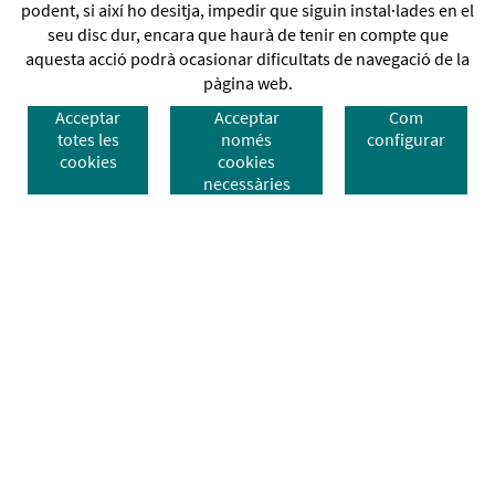
podent, si així ho desitja, impedir que siguin instal·lades en el
seu disc dur, encara que haurà de tenir en compte que
aquesta acció podrà ocasionar dificultats de navegació de la
pàgina web.
Acceptar
Acceptar
Com
totes les
només
configurar
cookies
cookies
necessàries
Des de 1988 al vostre servei
972 26 95 74
Av. Sant Jordi, 168 · 17800 Olot (Girona) - Tel.